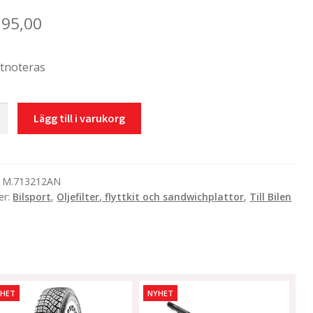
195,00
stnoteras
Lägg till i varukorg
:
M.713212AN
er:
Bilsport
,
Oljefilter, flyttkit och sandwichplattor
,
Till Bilen
cke
ningsvara
YHET
NYHET