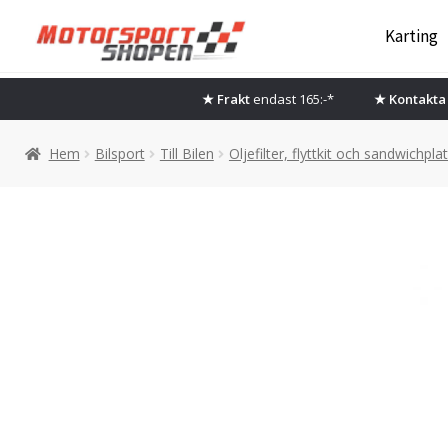
Hoppa
Hoppa
Karting
till
till
navigering
innehåll
★ Frakt
endast 165:-*
★ Kontakta 
Hem
Bilsport
Till Bilen
Oljefilter, flyttkit och sandwichpla