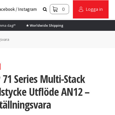
0
acebook / Instagram
Logga in
amma dag!*
★ Worldwide Shipping
gsvara
 71 Series Multi-Stack
stycke Utflöde AN12 –
tällningsvara