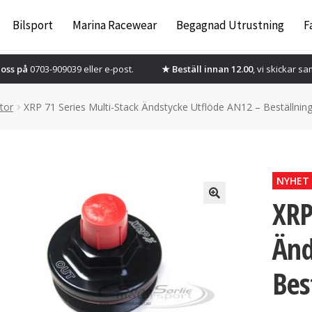
Bilsport
Marina Racewear
Begagnad Utrustning
F
oss på
0703-909039 eller
e-post.
★ Beställ innan 12.00
, vi skickar s
ttor
XRP 71 Series Multi-Stack Ändstycke Utflöde AN12 – Beställnin
NYHET
XRP
Änd
Bes