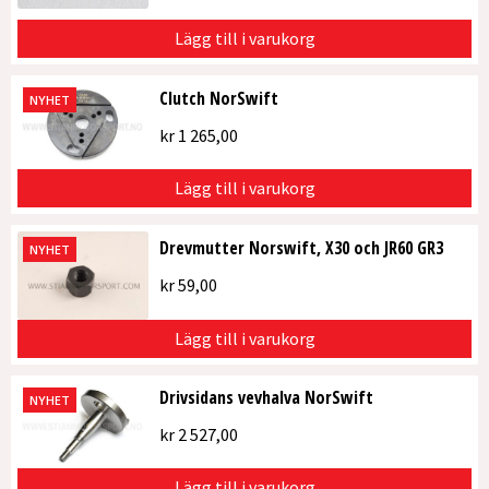
Lägg till i varukorg
Clutch NorSwift
NYHET
kr
1 265,00
Lägg till i varukorg
Drevmutter Norswift, X30 och JR60 GR3
NYHET
kr
59,00
Lägg till i varukorg
Drivsidans vevhalva NorSwift
NYHET
kr
2 527,00
Lägg till i varukorg