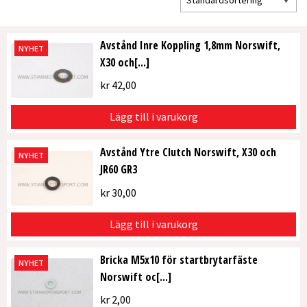
Avstånd Inre Koppling 1,8mm Norswift,
NYHET
X30 och[...]
kr
42,00
Lägg till i varukorg
Avstånd Ytre Clutch Norswift, X30 och
NYHET
JR60 GR3
kr
30,00
Lägg till i varukorg
Bricka M5x10 för startbrytarfäste
NYHET
Norswift oc[...]
kr
2,00