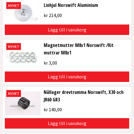
Linhjul Norswift Aluminium
NYHET
kr
214,00
Lägg till i varukorg
Magnetmutter M8x1 Norswift /Kit
NYHET
muttrar M8x1
kr
3,00
Lägg till i varukorg
Nållager drevtrumma Norswift, X30 och
NYHET
JR60 GR3
kr
140,00
Lägg till i varukorg