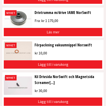
Drivtrumma m/drive IAME NorSwift
NYHET
Fra:
kr
1 170,00
Läs mer
Förpackning vakuumnippel Norswift
NYHET
kr
10,00
Lägg till i varukorg
Kil Drivsida NorSwift och Magnetsida
NYHET
Screamer[...]
kr
30,00
Lägg till i varukorg