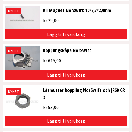
Kil Magnet Norswift 10×3,7×2,0mm
NYHET
kr
29,00
Lägg till i varukorg
Kopplingskåpa NorSwift
NYHET
kr
615,00
Lägg till i varukorg
Låsmutter koppling NorSwift och JR60 GR
NYHET
3
kr
53,00
Lägg till i varukorg