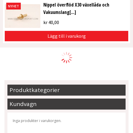
Nippel överflöd X30 växellåda och
NYHET
Vakuumslang[...]
kr
40,00
Lägg till i varukorg
Produktkategorier
Kundvagn
Inga produkter i varukorgen.