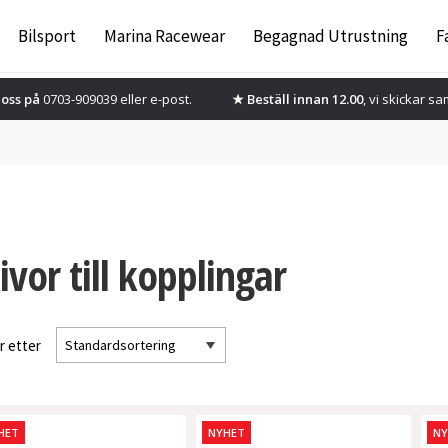
Bilsport
Marina Racewear
Begagnad Utrustning
F
oss på
0703-909039 eller
e-post.
★ Beställ innan 12.00
, vi skickar s
ivor till kopplingar
r etter
HET
NYHET
N