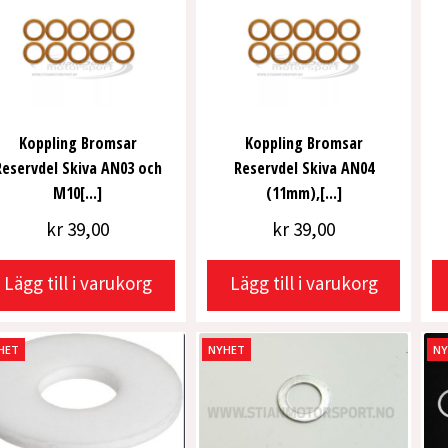
Koppling Bromsar
Koppling Bromsar
Reservdel Skiva AN03 och
Reservdel Skiva AN04
M10[...]
(11mm),[...]
kr
39,00
kr
39,00
Lägg till i varukorg
Lägg till i varukorg
HET
NYHET
N