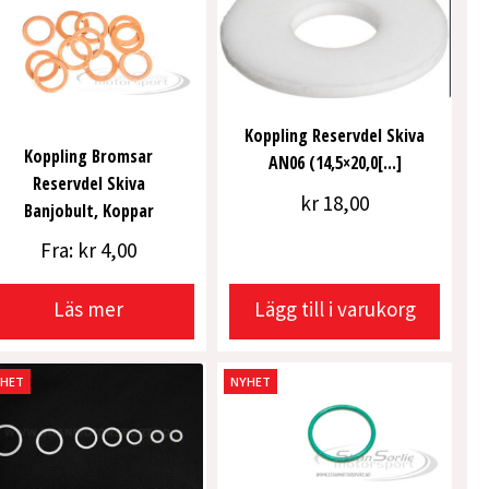
Koppling Reservdel Skiva
Koppling Bromsar
AN06 (14,5×20,0[...]
Reservdel Skiva
kr
18,00
Banjobult, Koppar
Fra:
kr
4,00
Läs mer
Lägg till i varukorg
YHET
NYHET