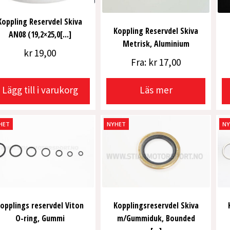
Koppling Reservdel Skiva
Koppling Reservdel Skiva
AN08 (19,2×25,0[...]
Metrisk, Aluminium
kr
19,00
Fra:
kr
17,00
Lägg till i varukorg
Läs mer
HET
NYHET
N
opplings reservdel Viton
Kopplingsreservdel Skiva
O-ring, Gummi
m/Gummiduk, Bounded