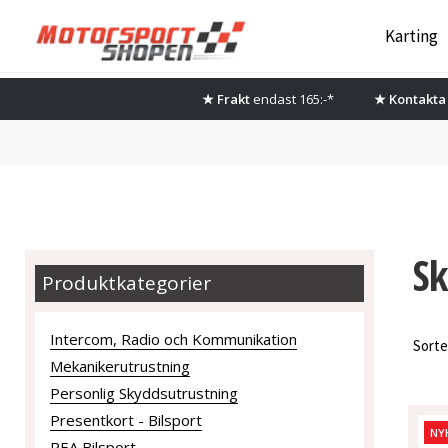
Hoppa
Hoppa
Karting
till
till
navigering
innehåll
★ Frakt
endast 165:-*
★ Kontakta 
Sk
Produktkategorier
Intercom, Radio och Kommunikation
Sorte
Mekanikerutrustning
Personlig Skyddsutrustning
Presentkort - Bilsport
NY
REA Bilsport