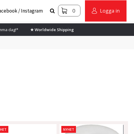
0
acebook / Instagram
Logga in
amma dag!*
★ Worldwide Shipping
YHET
NYHET