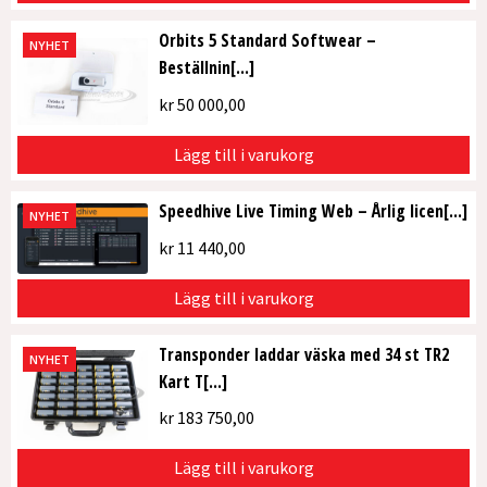
Orbits 5 Standard Softwear –
NYHET
Beställnin[...]
kr
50 000,00
Lägg till i varukorg
Speedhive Live Timing Web – Årlig licen[...]
NYHET
kr
11 440,00
Lägg till i varukorg
Transponder laddar väska med 34 st TR2
NYHET
Kart T[...]
kr
183 750,00
Lägg till i varukorg