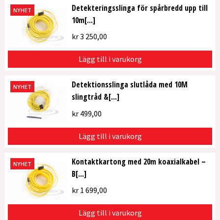
Detekteringsslinga för spårbredd upp till
NYHET
10m[...]
kr
3 250,00
Lägg till i varukorg
Detektionsslinga slutlåda med 10M
NYHET
slingtråd &[...]
kr
499,00
Lägg till i varukorg
Kontaktkartong med 20m koaxialkabel –
NYHET
B[...]
kr
1 699,00
Lägg till i varukorg