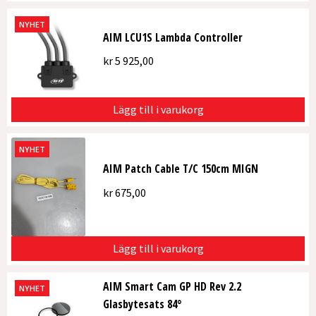
NYHET
AIM LCU1S Lambda Controller
kr
5 925,00
Lägg till i varukorg
NYHET
AIM Patch Cable T/C 150cm MIGN
kr
675,00
Lägg till i varukorg
AIM Smart Cam GP HD Rev 2.2
NYHET
Glasbytesats 84°