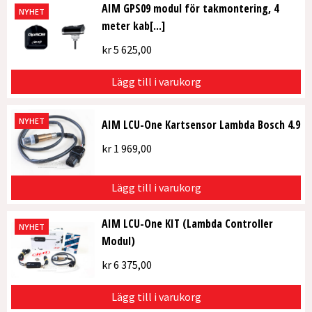
AIM GPS09 modul för takmontering, 4
NYHET
meter kab[...]
kr
5 625,00
Lägg till i varukorg
NYHET
AIM LCU-One Kartsensor Lambda Bosch 4.9
kr
1 969,00
Lägg till i varukorg
AIM LCU-One KIT (Lambda Controller
NYHET
Modul)
kr
6 375,00
Lägg till i varukorg