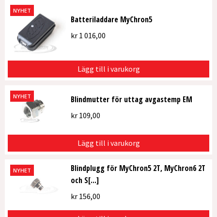
NYHET
Batteriladdare MyChron5
kr
1 016,00
Lägg till i varukorg
NYHET
Blindmutter för uttag avgastemp EM
kr
109,00
Lägg till i varukorg
Blindplugg för MyChron5 2T, MyChron6 2T
NYHET
och S[...]
kr
156,00