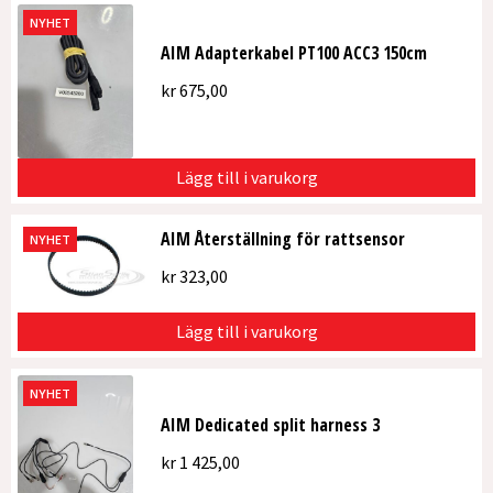
NYHET
AIM Adapterkabel PT100 ACC3 150cm
kr
675,00
Lägg till i varukorg
AIM Återställning för rattsensor
NYHET
kr
323,00
Lägg till i varukorg
NYHET
AIM Dedicated split harness 3
kr
1 425,00