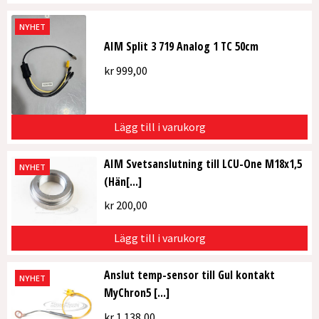
NYHET
AIM Split 3 719 Analog 1 TC 50cm
kr
999,00
Lägg till i varukorg
AIM Svetsanslutning till LCU-One M18x1,5
NYHET
(Hän[...]
kr
200,00
Lägg till i varukorg
Anslut temp-sensor till Gul kontakt
NYHET
MyChron5 [...]
kr
1 138,00