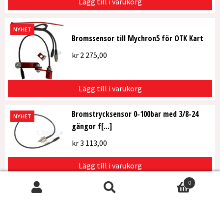
Lägg till i varukorg
NYHET
Bromssensor till Mychron5 för OTK Kart
kr
2 275,00
Lägg till i varukorg
Bromstrycksensor 0-100bar med 3/8-24
NYHET
gängor f[...]
kr
3 113,00
Lägg till i varukorg
0
Bromstrycksensor 0-100bar med M10x1
Sök
Sök
NYHET
gängor fö[...]
efter:
kr
3 570,00