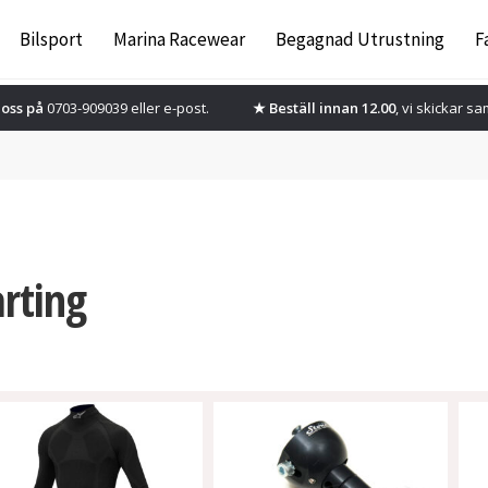
Bilsport
Marina Racewear
Begagnad Utrustning
F
oss på
0703-909039 eller
e-post.
★ Beställ innan 12.00
, vi skickar s
rting