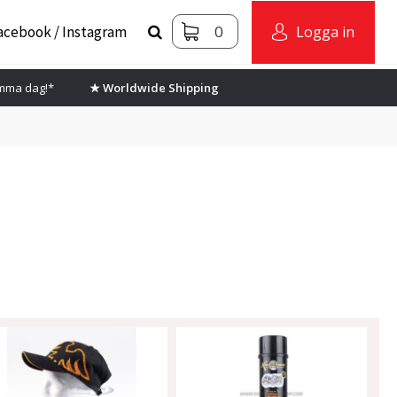
0
acebook / Instagram
Logga in
amma dag!*
★ Worldwide Shipping