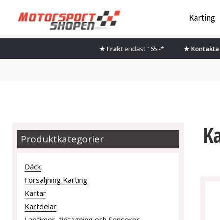
Hoppa
Hoppa
Karting
till
till
navigering
innehåll
★ Frakt
endast 165:-*
★ Kontakta 
Ka
Produktkategorier
Däck
Försäljning Karting
Kartar
Kartdelar
Laptimer, tidtagning och Sensorer