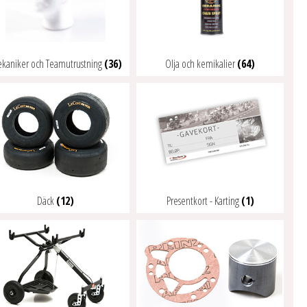
kaniker och Teamutrustning
(36)
Olja och kemikalier
(64)
Däck
(12)
Presentkort - Karting
(1)