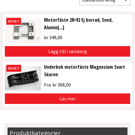
Motorfäste 28×92 Ej borrad, Sned,
NYHET
Alumin[...]
kr
349,00
Lägg till i varukorg
Underbok motorfäste Magnesium Svart
NYHET
Skuren
Fra:
kr
368,00
Läs mer
Produktkategorier