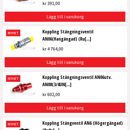
kr
391,00
Lägg till i varukorg
Koppling Stängningsventil
NYHET
AN06(Hangängad) (Ru[...]
kr
4 764,00
Lägg till i varukorg
Koppling Stängningsventil AN06utv.
NYHET
AN08(3/4UN[...]
kr
602,00
Lägg till i varukorg
Koppling Stängventil AN6 (Högergängad)
NYHET