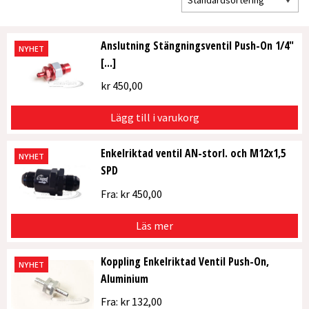
Anslutning Stängningsventil Push-On 1/4″
NYHET
[...]
kr
450,00
Lägg till i varukorg
Enkelriktad ventil AN-storl. och M12x1,5
NYHET
SPD
Fra:
kr
450,00
Läs mer
Koppling Enkelriktad Ventil Push-On,
NYHET
Aluminium
Fra:
kr
132,00