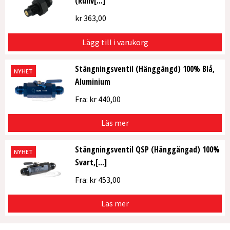
(Rullv[...]
kr
363,00
Lägg till i varukorg
Stängningsventil (Hänggängd) 100% Blå,
NYHET
Aluminium
Fra:
kr
440,00
Läs mer
Stängningsventil QSP (Hänggängad) 100%
NYHET
Svart,[...]
Fra:
kr
453,00
Läs mer