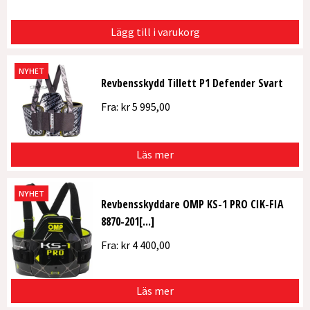
Lägg till i varukorg
NYHET
Revbensskydd Tillett P1 Defender Svart
Fra:
kr
5 995,00
Läs mer
NYHET
Revbensskyddare OMP KS-1 PRO CIK-FIA
8870-201[...]
Fra:
kr
4 400,00
Läs mer