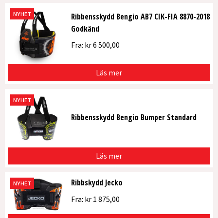
NYHET
Ribbensskydd Bengio AB7 CIK-FIA 8870-2018
Godkänd
Fra:
kr
6 500,00
Läs mer
NYHET
Ribbensskydd Bengio Bumper Standard
Läs mer
Ribbskydd Jecko
NYHET
Fra:
kr
1 875,00