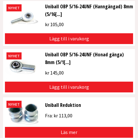
Uniball OBP 5/16-24UNF (Hanngängad) 8mm
NYHET
(5/16[...]
kr
105,00
Lägg till i varukorg
Uniball OBP 5/16-24UNF (Honad gänga)
NYHET
8mm (5/1[...]
kr
145,00
Lägg till i varukorg
Uniball Reduktion
NYHET
Fra:
kr
113,00
Läs mer