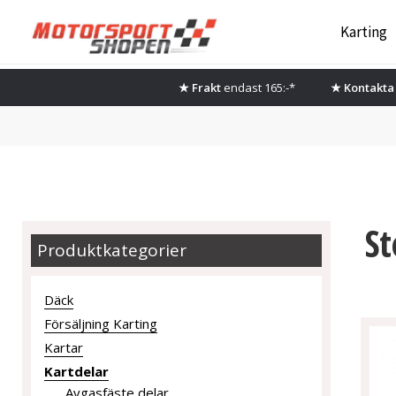
Hoppa
Hoppa
Karting
till
till
navigering
innehåll
★ Frakt
endast 165:-*
★ Kontakta 
St
Produktkategorier
Däck
Försäljning Karting
Kartar
Kartdelar
Avgasfäste delar