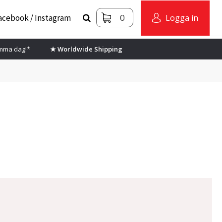
0
acebook / Instagram
Logga in
amma dag!*
★ Worldwide Shipping