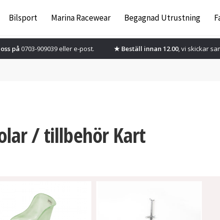
Bilsport
Marina Racewear
Begagnad Utrustning
F
oss på
0703-909039 eller
e-post.
★ Beställ innan 12.00
, vi skickar s
olar / tillbehör Kart