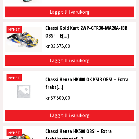
Lägg till i varukorg
Chassi Gold Kart 2WP-GTR30-MA20A-IBR
NYHET
OBS! – E[...]
kr
33 575,00
Lägg till i varukorg
NYHET
Chassi Henza HK400 OK KSI3 OBS! – Extra
frakt[...]
kr
57 500,00
Lägg till i varukorg
Chassi Henza HK500 OBS! – Extra
NYHET