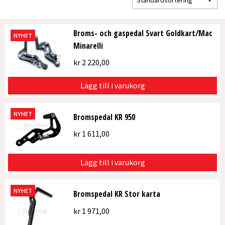
Broms- och gaspedal Svart Goldkart/Mac
NYHET
Minarelli
kr
2 220,00
Lägg till i varukorg
NYHET
Bromspedal KR 950
kr
1 611,00
Lägg till i varukorg
NYHET
Bromspedal KR Stor karta
kr
1 971,00