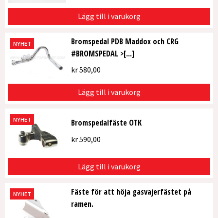
Lägg till i varukorg
Bromspedal PDB Maddox och CRG
NYHET
#BROMSPEDAL >[...]
kr
580,00
Lägg till i varukorg
NYHET
Bromspedalfäste OTK
kr
590,00
Lägg till i varukorg
Fäste för att höja gasvajerfästet på
NYHET
ramen.