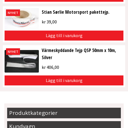
Stian Sørlie Motorsport pakettejp.
NYHET
kr
39,00
Lägg till i varukorg
Värmeskyddande Tejp QSP 50mm x 10m,
NYHET
Silver
kr
406,00
Lägg till i varukorg
Produktkategorier
Kundvagn