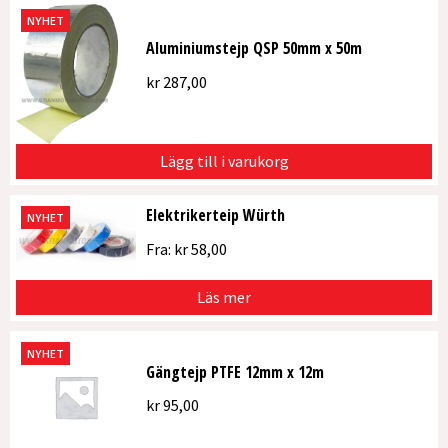
NYHET
Aluminiumstejp QSP 50mm x 50m
kr
287,00
Lägg till i varukorg
Elektrikerteip Würth
NYHET
Fra:
kr
58,00
Läs mer
NYHET
Gängtejp PTFE 12mm x 12m
kr
95,00