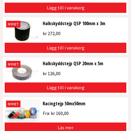
Lägg till i varukorg
Halkskyddstejp QSP 100mm x 3m
NYHET
kr
272,00
Lägg till i varukorg
Halkskyddstejp QSP 20mm x 5m
NYHET
kr
126,00
Lägg till i varukorg
Racingtejp 50mx50mm
NYHET
Fra:
kr
160,00
Läs mer