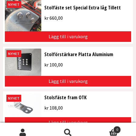
NYHET
Stolfäste set Special Extra låg Tillett
kr
660,00
Lägg till i varukorg
Stolförstärkare Platta Aluminium
NYHET
kr
100,00
Lägg till i varukorg
Stolsfäste fram OTK
NYHET
kr
108,00
Lägg till i varukorg
0
Sök
Sök