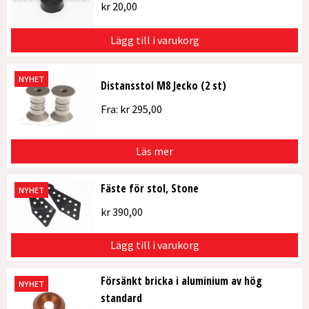
kr
20,00
Lägg till i varukorg
NYHET
Distansstol M8 Jecko (2 st)
Fra:
kr
295,00
Läs mer
Fäste för stol, Stone
NYHET
kr
390,00
Lägg till i varukorg
Försänkt bricka i aluminium av hög
NYHET
standard