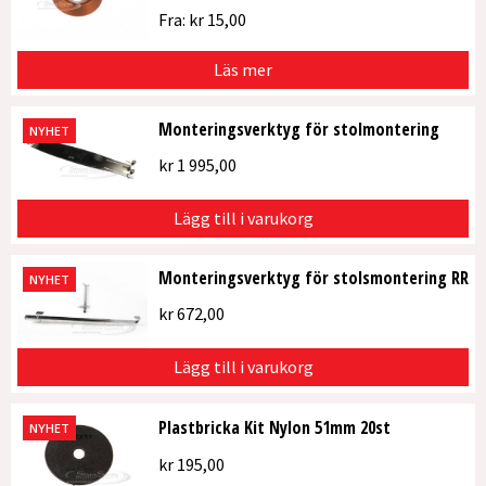
Fra:
kr
15,00
Läs mer
Monteringsverktyg för stolmontering
NYHET
kr
1 995,00
Lägg till i varukorg
Monteringsverktyg för stolsmontering RR
NYHET
kr
672,00
Lägg till i varukorg
Plastbricka Kit Nylon 51mm 20st
NYHET
kr
195,00