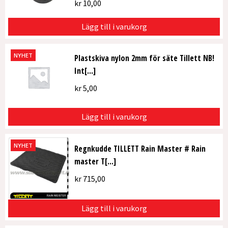
kr
10,00
Lägg till i varukorg
NYHET
Plastskiva nylon 2mm för säte Tillett NB!
Int[...]
kr
5,00
Lägg till i varukorg
NYHET
Regnkudde TILLETT Rain Master # Rain
master T[...]
kr
715,00
Lägg till i varukorg