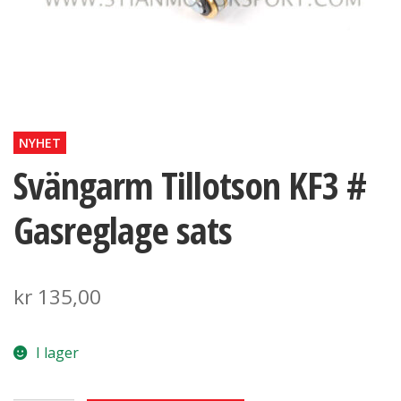
NYHET
Svängarm Tillotson KF3 #
Gasreglage sats
kr
135,00
I lager