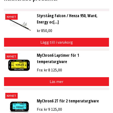
Styrstång Falcon / Henza 950, Ward,
NYHET
Energy oc[...]
kr
850,00
Lägg till i varukorg
MyChron6 Laptimer för 1
NYHET
temperaturgivare
Fra:
kr
8 125,00
Läs mer
NYHET
MyChron6 2T för 2 temperaturgivare
Fra:
kr
9 125,00