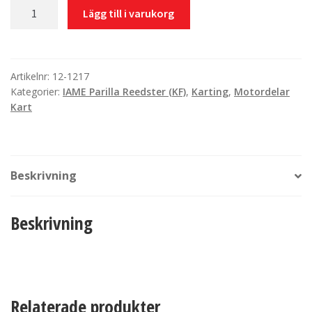
Svängarm
Lägg till i varukorg
Tillotson
KF3
#
Gasreglage
Artikelnr:
12-1217
Kategorier:
IAME Parilla Reedster (KF)
,
Karting
,
Motordelar
sats
Kart
mängd
Beskrivning
Beskrivning
Relaterade produkter