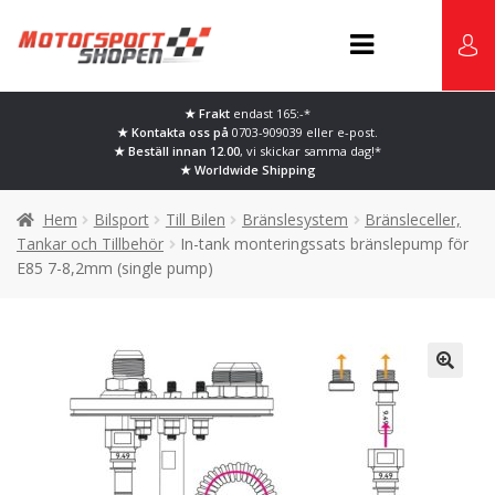
Hoppa
Hoppa
till
till
navigering
innehåll
★ Frakt
endast 165:-*
Karting
★ Kontakta oss på
0703-909039 eller
e-post.
★ Beställ innan 12.00
, vi skickar samma dag!*
★ Worldwide Shipping
Bilsport
Hem
Bilsport
Till Bilen
Bränslesystem
Bränsleceller,
Tankar och Tillbehör
In-tank monteringssats bränslepump för
Marina Racewear
E85 7-8,2mm (single pump)
Begagnad Utrustning
Facebook / Instagram