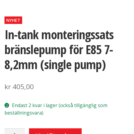
NYHET
In-tank monteringssats
bränslepump för E85 7-
8,2mm (single pump)
kr
405,00
Endast 2 kvar i lager (också tillgänglig som
beställningsvara)
In-