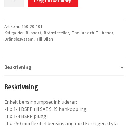
Lägg till i varukorg
tank
monteringssats
bränslepump
för
Artikelnr:
150-20-101
Kategorier:
Bilsport
,
Bränsleceller, Tankar och Tillbehör
,
E85
Bränslesystem
,
Till Bilen
7-
8,2mm
(single
pump)
Beskrivning
mängd
Beskrivning
Enkelt bensinpumpset inkluderar:
-1 x 1/4 BSPP till SAE 9.49 hankoppling
-1 x 1/4 BSPP plugg
-1 x 350 mm flexibel bensinslang med korrugerad yta,