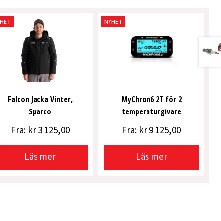
YHET
NYHET
,5mm
Falcon Jacka Vinter,
MyChron6 2T för 2
Sparco
temperaturgivare
Fra:
kr
3 125,00
Fra:
kr
9 125,00
Läs mer
Läs mer