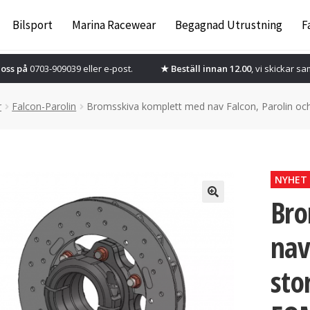
Bilsport
Marina Racewear
Begagnad Utrustning
F
oss på
0703-909039 eller
e-post.
★ Beställ innan 12.00
, vi skickar s
r
Falcon-Parolin
Bromsskiva komplett med nav Falcon, Parolin o
NYHET
Bro
nav
sto