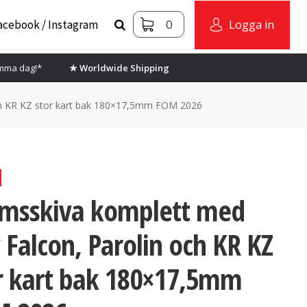
0
acebook / Instagram
Logga in
amma dag!*
★ Worldwide Shipping
ch KR KZ stor kart bak 180×17,5mm FOM 2026
msskiva komplett med
 Falcon, Parolin och KR KZ
r kart bak 180×17,5mm