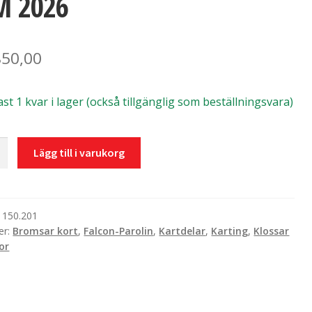
M 2026
850,00
st 1 kvar i lager (också tillgänglig som beställningsvara)
kiva
Lägg till i varukorg
tt
:
150.201
er:
Bromsar kort
,
Falcon-Parolin
,
Kartdelar
,
Karting
,
Klossar
or