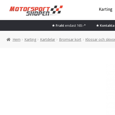
Hoppa
Hoppa
Karting
till
till
navigering
innehåll
★ Frakt
endast 165:-*
★ Kontakta 
Hem
Karting
Kartdelar
Bromsar kort
Klossar och skivo