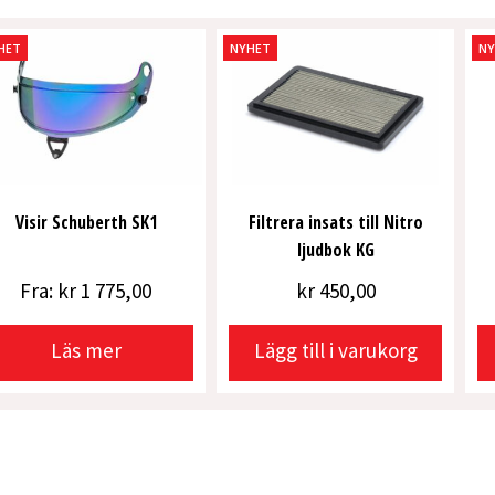
kart
bak
HET
NYHET
N
180x17
FOM
2026
mängd
Visir Schuberth SK1
Filtrera insats till Nitro
ljudbok KG
Fra:
kr
1 775,00
kr
450,00
Läs mer
Lägg till i varukorg