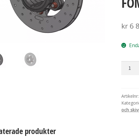
FO
kr
6 
Enda
Bromss
komple
med
nav
Falcon,
Artikelnr
Kategori
Parolin
och skiv
och
KR
KZ
aterade produkter
stor